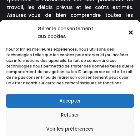
travail, les délais prévus et les coûts estimés.
Assurez-vous de bien comprendre toutes les
étapes du projet et de vous mettre d’accord sur
Gérer le consentement
les attentes mutuelles.
aux cookies
L’architecte peut également vous donner des
Pour offrir les meilleures expériences, nous utilisons des
suggestions et des conseils basés sur son
technologies telles que les cookies pour stocker et/ou accéder
expertise. Écoutez attentivement ses
aux informations des appareils. Le fait de consentir à ces
recommandations et demandez des explications
technologies nous permettra de traiter des données telles que le
comportement de navigation ou les ID uniques sur ce site. Le fait
si nécessaire. Rappelez-vous que vous travaillez en
de ne pas consentir ou de retirer son consentement peut avoir
équipe avec l’architecte pour réaliser votre
projet
un effet négatif sur certaines caractéristiques et fonctions.
de rénovation
, il est donc important d’établir une
communication claire dès le départ.
Accepter
Une fois que vous avez discuté de tous les détails
Refuser
de votre projet avec l’
architecte
, il pourra
commencer à élaborer des plans détaillés et à
Voir les préférences
vous présenter des concepts. Restez ouvert aux