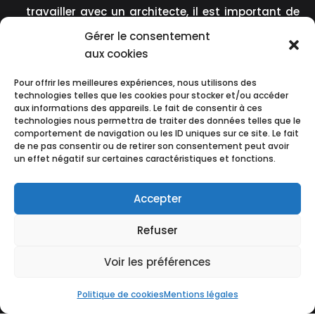
travailler avec un architecte, il est important de
définir clairement vos objectifs et vos attentes.
Gérer le consentement
Quels sont vos besoins spécifiques en termes de
aux cookies
conception d’espace de travail ? Quels sont vos
Pour offrir les meilleures expériences, nous utilisons des
objectifs à court et à long terme ? Quelles sont
technologies telles que les cookies pour stocker et/ou accéder
vos préférences esthétiques et votre image de
aux informations des appareils. Le fait de consentir à ces
marque ?
technologies nous permettra de traiter des données telles que le
comportement de navigation ou les ID uniques sur ce site. Le fait
Collaborer sur la conception : Une fois que vous
de ne pas consentir ou de retirer son consentement peut avoir
avez choisi un architecte, travaillez en étroite
un effet négatif sur certaines caractéristiques et fonctions.
collaboration avec lui pour développer la
conception de votre espace de travail. Partagez
Accepter
vos idées, vos préférences et vos contraintes
Refuser
budgétaires. Soyez ouvert aux suggestions de
l’architecte et travaillez ensemble pour trouver la
Voir les préférences
meilleure solution pour votre entreprise.
Suivre le processus de construction : Une fois que
Politique de cookies
Mentions légales
la conception est finalisée, l’architecte